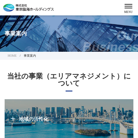
MENU
会社情報
事業案内
会社概要
グループ会社について
HOME
事業案内
事業案内
当社の事業（エリアマネジメント）に
ついて
財務等の情報公開
CSR
地域の活性化
ニュースリリース